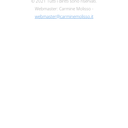
© 2021 Tutti i diritti sono riservati.
Webmaster: Carmine Molisso -
webmaster@carminemolisso.it