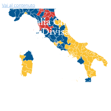
Vai al contenuto
L’Italia Che Si È
Divisa