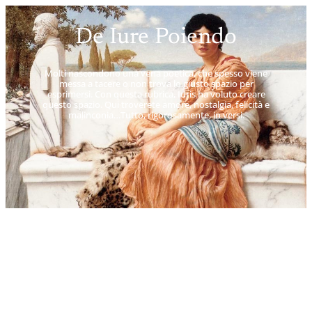
De Iure Poiendo
Molti nascondono una vena poetica, che spesso viene
messa a tacere o non trova lo giusto spazio per
esprimersi. Con questa rubrica, Iuris ha voluto creare
questo spazio. Qui troverete amore, nostalgia, felicità e
malinconia…Tutto, rigorosamente, in versi.