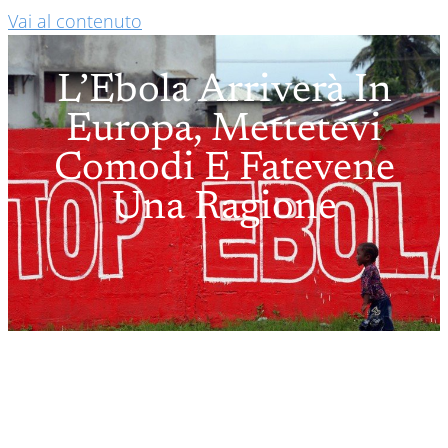
Vai al contenuto
L’Ebola Arriverà In
Europa, Mettetevi
Comodi E Fatevene
Una Ragione