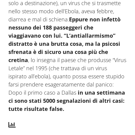
solo a destinazione), un virus che si trasmette
nello stesso modo dell’Ebola, aveva febbre,
diarrea e mal di schiena.
Eppure non infett
ò
nessuno dei 188 passeggeri che
viaggiavano con lui. “L
’antiallarmismo”
distratto
è una brutta cosa, ma la psicosi
sfrenata
è di sicuro una cosa pi
ù che
cretina
, lo insegna il paese che produsse “Virus
Letale” nel 1995 (che trattava di un virus
ispirato all’ebola), quanto possa essere stupido
farsi prendere esageratamente dal panico:
Dopo il primo caso a Dallas
in una settimana
ci sono stati 5000 segnalazioni di altri casi:
tutte risultate false.