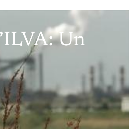
l’ILVA: Un
.