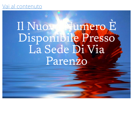
Vai al contenuto
Il Nuovo Numero È
Disponibile Presso
La Sede Di Via
Parenzo