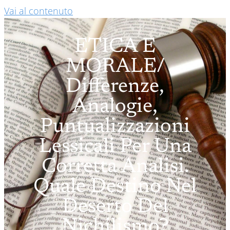
Vai al contenuto
ETICA E
MORALE/
Differenze,
Analogie,
Puntualizzazioni
Lessicali Per Una
Corretta Analisi.
Quale Destino Nel
Deserto Del
Nichilismo?