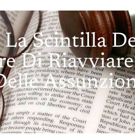
 La Scintilla 
re Di Riavviare
Delle Assunzion