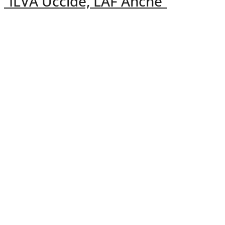
“ILVA Uccide, LAF Anche”