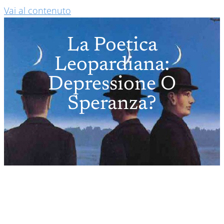
Vai al contenuto
La Poetica
Leopardiana:
Depressione O
Speranza?