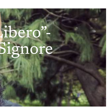
ibero”-
 Signore