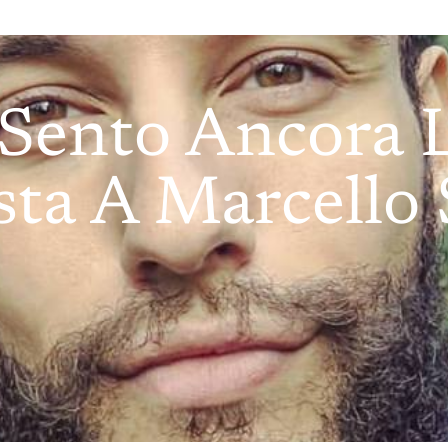
 Sento Ancora L
sta A Marcello