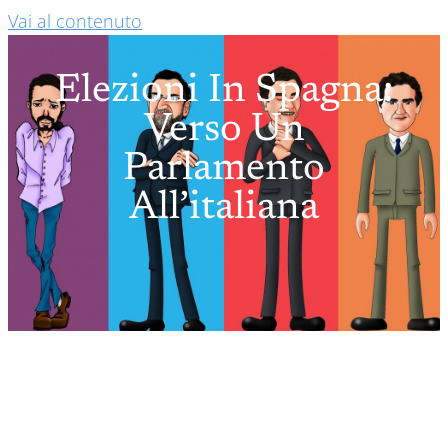
Vai al contenuto
Elezioni In Spagna:
Verso Un
Parlamento
All’italiana