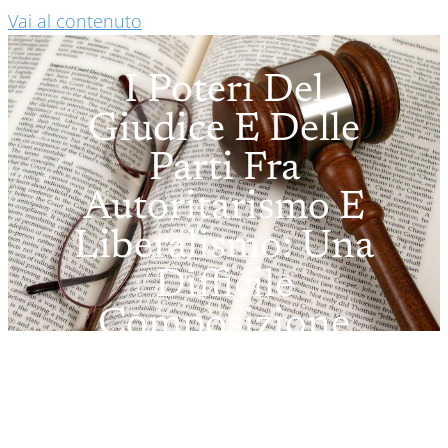
Vai al contenuto
I Poteri Del
Giudice E Delle
Parti Fra
Autoritarismo E
Liberalismo: Una
Difficile
Composizione