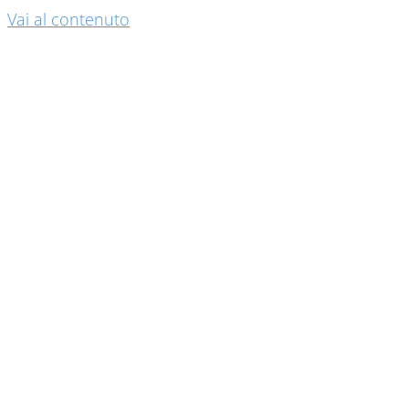
Vai al contenuto
La
Complementarietà
A Nijmegen