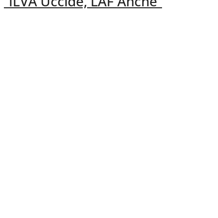
“ILVA Uccide, LAF Anche”