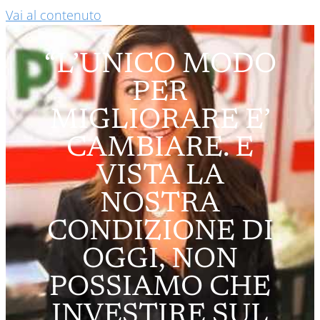
Vai al contenuto
“L’UNICO MODO
PER
MIGLIORARE E’
CAMBIARE. E
VISTA LA
NOSTRA
CONDIZIONE DI
OGGI, NON
POSSIAMO CHE
INVESTIRE SUL