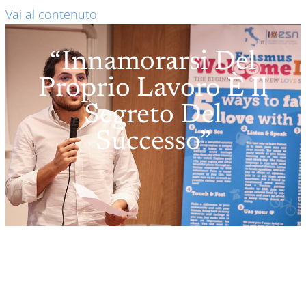
Vai al contenuto
“Innamorarsi Del
Proprio Lavoro È Il
Segreto Del
Successo”