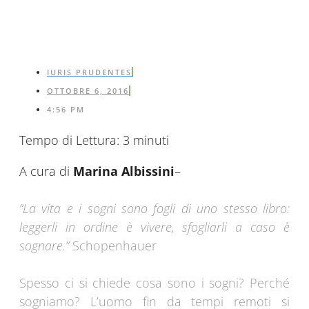
IURIS PRUDENTES
OTTOBRE 6, 2016
4:56 PM
Tempo di Lettura:
3
minuti
A cura di
Marina Albissini
–
“
La vita e i sogni sono fogli di uno stesso libro:
leggerli in ordine è vivere, sfogliarli a caso è
sognare
.”
Schopenhauer
Spesso ci si chiede cosa sono i sogni? Perché
sogniamo? L’uomo fin da tempi remoti si