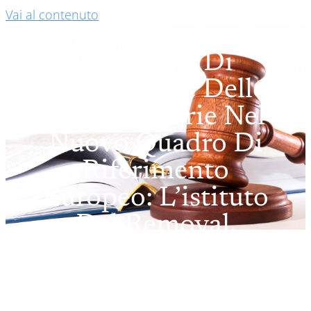
Vai al contenuto
Il Sistema Di
Prevenzione Delle
Crisi Bancarie Nel
Nuovo Quadro Di
Riferimento
Europeo: L’istituto
Del Removal.