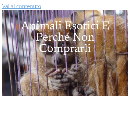
Vai al contenuto
Animali Esotici E
Perché Non
Comprarli