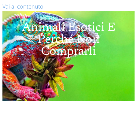
Vai al contenuto
Animali Esotici E
Perché Non
Comprarli