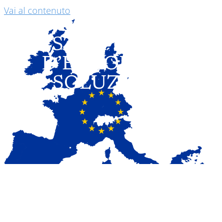
Vai al contenuto
STATI UNITI
D’EUROPA: LA
SOLUZIONE