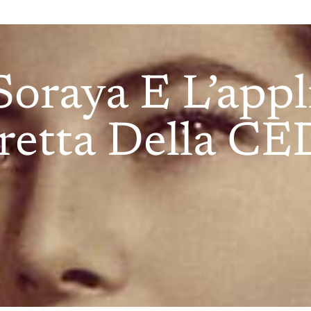
Soraya E L’app
retta Della C