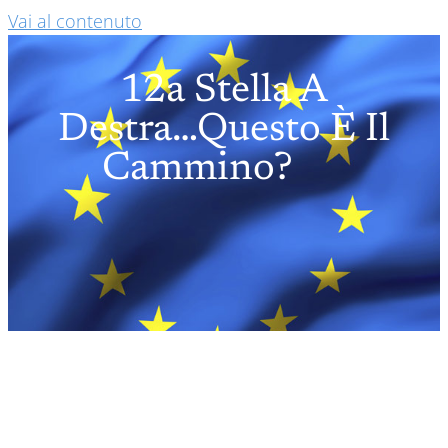
Vai al contenuto
12a Stella A
Destra…questo È Il
Cammino?