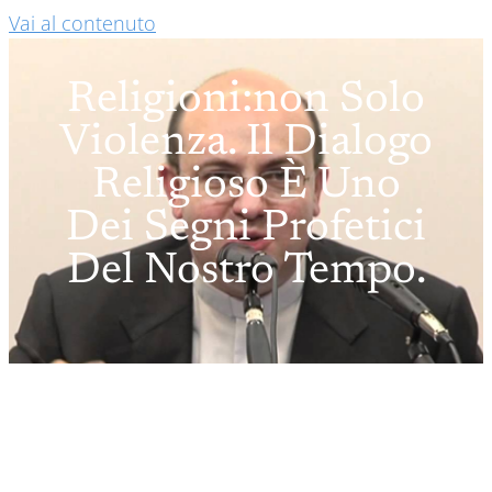
Vai al contenuto
Religioni:non Solo
Violenza. Il Dialogo
Religioso È Uno
Dei Segni Profetici
Del Nostro Tempo.