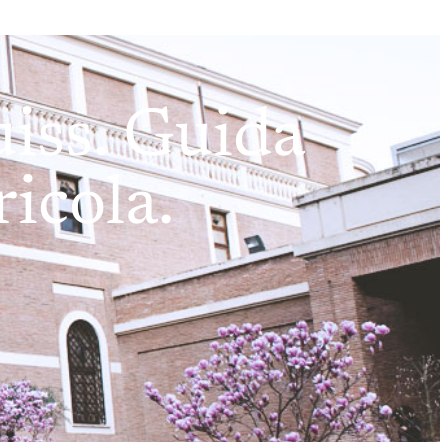
iss. Guida
icola.