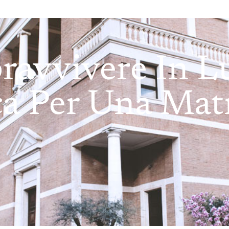
avvivere In Lu
ca Per Una Matr