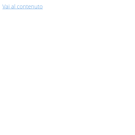
Vai al contenuto
“Ad Ogni 
Ad Ogni 