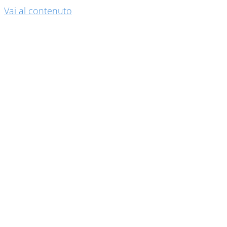
Vai al contenuto
Non Importa Che
Se Ne Parli Bene O
Male, L’importante
È Che Se Ne Parli.