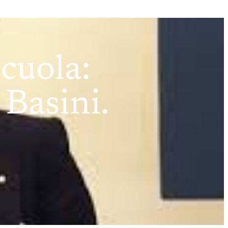
cuola:
 Basini.