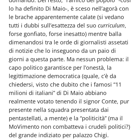
domando. Del resto, “l’amico del popolo” -così
lo ha definito Di Maio-, è sceso nell’agorà con
le brache apparentemente calate (si vedano
tutti i dubbi sull’esattezza del suo
curriculum
,
forse gonfiato, forse inesatto) mentre balla
dimenandosi tra le orde di giornalisti assetati
di notizie che lo inseguono da un paio di
giorni a questa parte. Ma nessun problema: il
capo politico garantisce per l’onestà, la
legittimazione democratica (quale, c’è da
chiedersi, visto che dubito che i famosi “11
milioni di italiani” di Di Maio abbiano
realmente votato tenendo il signor Conte, pur
presente nella squadra presentata dai
pentastellati, a mente) e la “politicità” (ma il
MoVimento non combatteva i crudeli politici?)
del grande indiziato per palazzo Chigi.