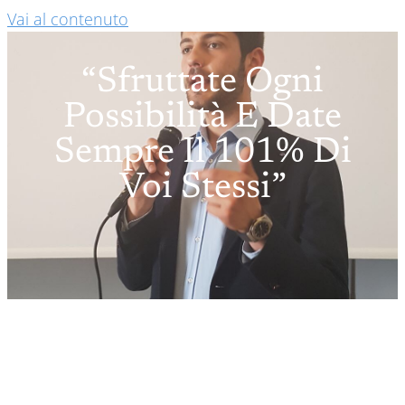
Vai al contenuto
“Sfruttate Ogni
Possibilità E Date
Sempre Il 101% Di
Voi Stessi”