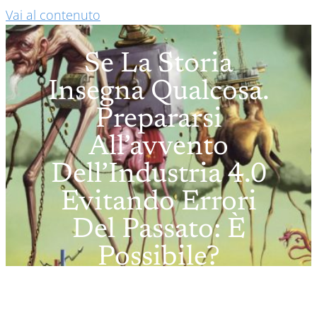
Vai al contenuto
Se La Storia
Insegna Qualcosa.
Prepararsi
All’avvento
Dell’Industria 4.0
Evitando Errori
Del Passato: È
Possibile?