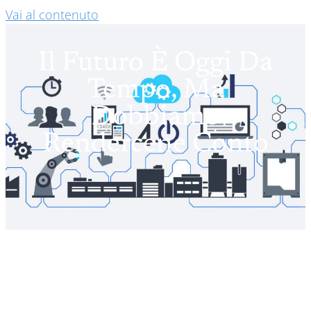
Vai al contenuto
Il Futuro È Oggi Da
Tempo, Ma
Dobbiamo
Rendercene Conto