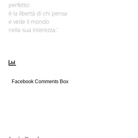
perfetto:
è la libertà di chi pensa
e vede il mondo
nella sua interezza.’
Facebook Comments Box