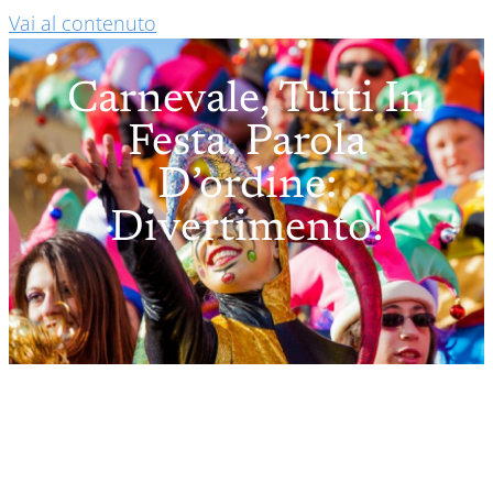
Vai al contenuto
Carnevale, Tutti In
Festa. Parola
D’ordine:
Divertimento!