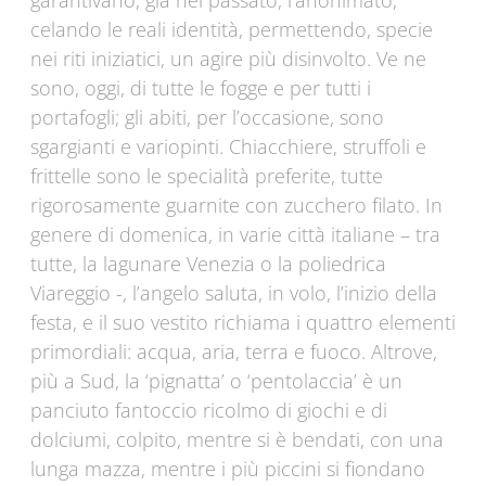
garantivano, già nel passato, l’anonimato,
celando le reali identità, permettendo, specie
nei riti iniziatici, un agire più disinvolto. Ve ne
sono, oggi, di tutte le fogge e per tutti i
portafogli; gli abiti, per l’occasione, sono
sgargianti e variopinti. Chiacchiere, struffoli e
frittelle sono le specialità preferite, tutte
rigorosamente guarnite con zucchero filato. In
genere di domenica, in varie città italiane – tra
tutte, la lagunare Venezia o la poliedrica
Viareggio -, l’angelo saluta, in volo, l’inizio della
festa, e il suo vestito richiama i quattro elementi
primordiali: acqua, aria, terra e fuoco. Altrove,
più a Sud, la ‘pignatta’ o ‘pentolaccia’ è un
panciuto fantoccio ricolmo di giochi e di
dolciumi, colpito, mentre si è bendati, con una
lunga mazza, mentre i più piccini si fiondano