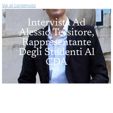
Vai al contenuto
Intervista Ad
Alessio Tessitore,
Rappresentante
Degli Studenti Al
CDA