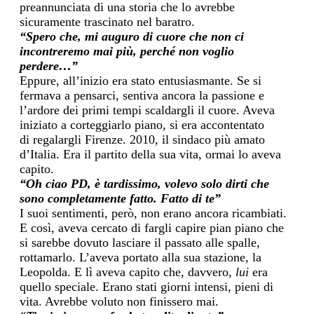
preannunciata di una storia
che lo avrebbe
sicuramente
trascinato
nel baratro.
“Spero che, mi auguro di cuore che non ci
incontreremo mai più,
perché non voglio
perdere…”
Eppure, all’inizio era stato entusiasmante.
Se si
fermava a pensarci, sentiva ancora l
a passione e
l’ardore dei primi tempi scaldargli
il cuore. Aveva
iniziato a corteggiarlo piano, si era accontentato
di
regalargli Firenze. 2010, il sindaco più amato
d’Italia.
Era il partito della sua vita,
ormai lo aveva
capito.
“
Oh
ciao PD, è tardissimo, volevo solo dirti che
sono completamente fatto. Fatto di te”
I suoi sentimenti, però, non erano ancora ricambiati.
E così, a
veva cercato di fargli
capire pian piano
che
si sarebbe dovuto lasciare il passato alle spalle,
rottamarlo. L’aveva portato alla sua stazione, la
L
eopolda. E lì a
veva capito che
, davvero,
lui
era
quello speciale
.
Erano stati giorni intensi, pieni di
vita. Avrebbe voluto non finissero mai.