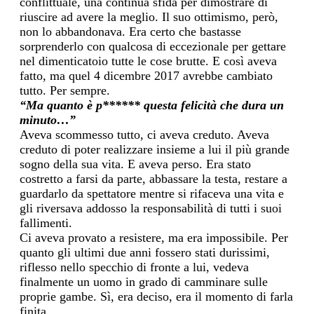
conflittuale, una continua sfida per dimostrare di
riuscire ad avere la meglio. Il suo ottimismo, però,
non lo abbandonava.
Era certo che bastasse
sorprenderlo con qualcosa di eccezionale per
gettar
e
nel dimenticatoio tutte le cose brutte.
E così aveva
fatto, ma quel 4 dicembre
2017
avrebbe cambiato
tutto. Per sempre.
“Ma quanto è p****** questa felicità che dura un
minuto…”
Aveva scommesso tutto, ci aveva creduto. Aveva
creduto di poter realizzare insieme a lui il più grande
sogno della sua vita. E aveva perso.
Era
stato
costretto a farsi da parte, abbassare la testa,
restare a
guardarlo da spettatore mentre si rifaceva una vita
e
gli riversava addosso
la responsabilità di tutti i suoi
fallimenti.
Ci aveva provato a resistere, ma era impossibile.
Per
quanto
gli ultimi due anni fossero stati durissimi
,
riflesso nello specchio di fron
te a lu
i, ved
eva
finalmente un uomo in grado di camminare sulle
proprie gambe.
Sì, era deciso, era il momento di farla
finita.