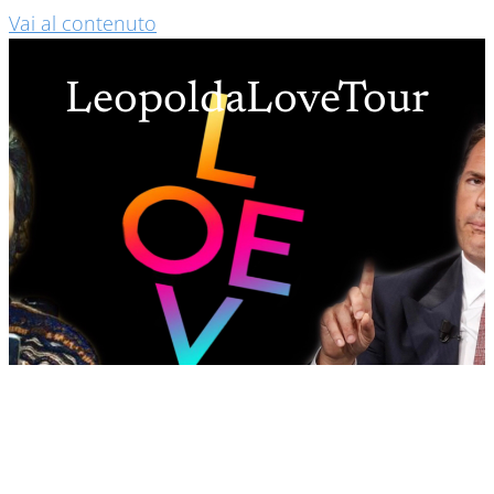
Vai al contenuto
LeopoldaLoveTour