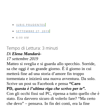
IURIS PRUDENTES
SETTEMBRE 27, 2019
6:00 AM
Tempo di Lettura:
3
minuti
Di
Elena Mandarà-
17 settembre 2019
Matteo si sveglia e si guarda allo specchio. Sorride,
sa che oggi è un grande giorno.
È il giorno in cui
metterà fine ad una storia d’amore fin troppo
tormentata e
inizierà una nuova avventura. Da solo.
Scrive un post su
Facebook
e pensa
“Caro
PD,
questa è l’ultima riga che scrivo per te”.
Con gli occhi fissi sul PC, ripensa a tutto quello che è
stato.
Era davvero sicuro di volerlo fare?
“Ma certo
che devo” – pensava. In fin dei conti, era
la fine