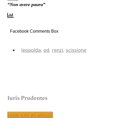
“No
n avere paura”
Facebook Comments Box
leopolda
,
pd
,
renzi
,
scissione
Iuris Prudentes
Leggi tutti gli articoli