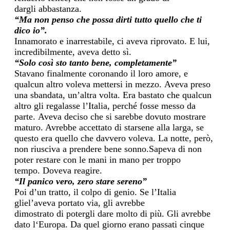
dargli
abbastanza.
“Ma non penso che possa dirti tutto quello che ti
dico io”.
Innamorato e
inarrestabile, ci aveva riprovato.
E lui,
incredibilmente, aveva detto sì.
“Solo così sto tanto bene, completamente”
Stavano finalmente coronando il loro amore,
e
qualcun altro voleva mettersi in mezzo.
A
veva preso
una sbandata, un’altra volta. Era bastato
che qualcun
altro gli regalasse l’Italia, perché
fosse messo da
parte
.
A
veva deciso che si sarebbe
dovuto mostrar
e
maturo
. A
vrebbe accettato di
starsene alla larga
, se
questo era quello che
davvero
voleva.
La notte, però,
non riusciva a prendere bene sonno.
Sapeva
di non
poter restare con le mani in mano
per troppo
tempo.
Doveva reagire.
“Il panico vero, zero stare sereno”
Poi d’un tratto
, il colpo di genio.
Se l’Italia
gliel’aveva portato via, gli avrebbe
dimostrato
di
pot
ergli dare
molto di
più. Gli avrebbe
dato l
‘Europa.
D
a quel giorno
erano passati cinque