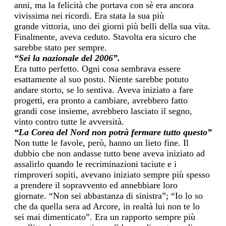
anni, ma
la felicità che portava con sè era ancora
vivissima nei ricordi.
Era stata
la sua più
grande
vittoria, uno dei giorni più belli della sua vit
a.
Fin
almente, aveva ceduto.
Stavolta era sicuro che
sarebbe stato per sempre.
“Sei la nazionale del 2006”.
Era tutto perfetto.
Ogni cosa sembrava essere
esattamente
al suo posto. Niente sarebbe potuto
andare storto, se lo sentiva.
Aveva iniziato a fare
progetti
, era pronto a cambiare
, avrebbero fatto
grandi cose insieme, avrebbero lasciato il segno,
vinto contro tutte le avversità.
“La Corea del Nord non potrà fermare tutto questo”
Non tutte le favole, però, hanno un lieto fine.
Il
dubbio che non andasse tutto bene aveva iniziato ad
assalirlo quando
le recriminazioni taciute e i
rimproveri sopiti,
avevano iniziato sempre più spesso
a prendere
il sopravvento
ed
annebbiar
e loro
giornate. “Non sei abbastanza di sinistra”; “Io lo so
che da quella sera ad Arcore, in realtà lui non te lo
sei mai dimenticato”.
Era un rapporto sempre più