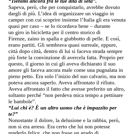
“
Tienimi ancora fra le tue dita di seta”.
Sapeva, però, che p
er conquistarlo, avrebbe dovuto
dargli di più.
L’idea di organizzare un viaggio in
camper con cui scoprire insieme l’Italia gli era venuta
quasi per caso
–
se lo ricordava bene
– durante
un
gi
ro
in bicicletta per il centro storico di
Firenze,
zaino in spalla e giubbotto di pelle
. E così,
erano partiti.
Gli sembrava quasi surreale, eppure
,
città dopo città,
dentro di lui si faceva strada sempre
più forte la convinzione di avercela fatta.
Proprio per
questo,
il
giorno in cui gli aveva dichiarato il suo
amore
gli faceva ancora male come una pugnalata in
pieno petto.
Era solo l’inizio
del suo calvario,
ma non
poteva ancora saperlo. Aveva affrontato il rifiuto.
Aveva affrontato il fatto che
ave
sse
preferito un altro,
soltanto
perché “non perde
va
mica tempo a pettinare
le bambole
”.
“Lui chi è? È un altro uomo che è impazzito per
te?”
Nonostante il dolore, la delusione e
la rabbia, però,
non si era arreso. Era certo che lui non potesse
renderlo felice, che non fosse un grado di