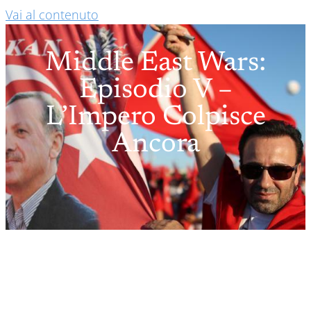
Vai al contenuto
Middle East Wars:
Episodio V –
L’Impero Colpisce
Ancora