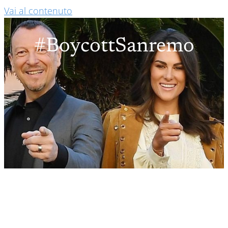
Vai al contenuto
#BoycottSanremo