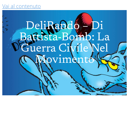
Vai al contenuto
DeliRando – Di
Battista-Bomb: La
Guerra Civile Nel
Movimento