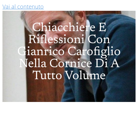
Vai al contenuto
Chiacchiere E
Riflessioni Con
Gianrico Carofiglio
Nella Cornice Di A
Tutto Volume