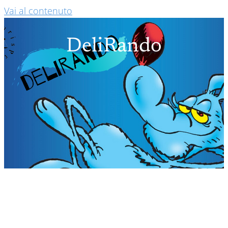
Vai al contenuto
DeliRando