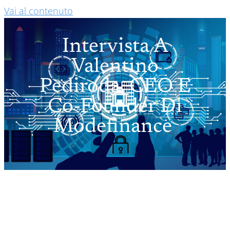
Vai al contenuto
Intervista A
Valentino
Pediroda, CEO E
Co-Founder Di
Modefinance