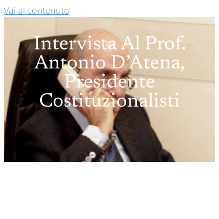
Vai al contenuto
Intervista Al Prof.
Antonio D’Atena,
Presidente
Costituzionalisti