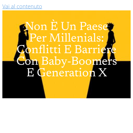
Vai al contenuto
Non È Un Paese
Per Millenials:
Conflitti E Barriere
Con Baby-Boomers
E Generation X