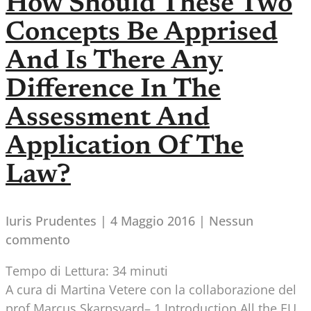
How Should These Two
Concepts Be Apprised
And Is There Any
Difference In The
Assessment And
Application Of The
Law?
Iuris Prudentes
4 Maggio 2016
Nessun
commento
Tempo di Lettura:
34
minuti
A cura di Martina Vetere con la collaborazione del
prof.Marcus Skarpsvard– 1.Introduction All the EU