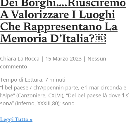
Dei Borghi….riusciremo
A Valorizzare I Luoghi
Che Rappresentano La
Memoria D’Italia?￼
Chiara La Rocca
15 Marzo 2023
Nessun
commento
Tempo di Lettura:
7
minuti
“l bel paese / ch’Appennin parte, e ’l mar circonda e
l’Alpe” (Canzoniere, CXLVI), “Del bel paese là dove ‘l sì
sona” (Inferno, XXXIII,80); sono
Leggi Tutto »